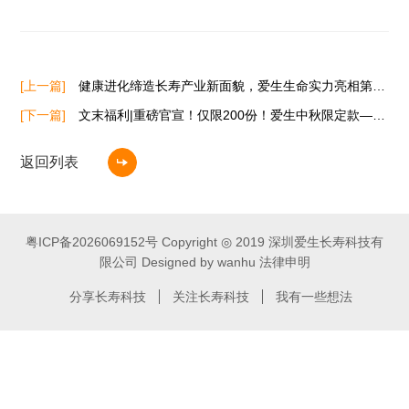
[上一篇]
健康进化缔造长寿产业新面貌，爱生生命实力亮相第三届中国抗衰老大会，邝中博士精彩演讲掀动全场！
[下一篇]
文末福利|重磅官宣！仅限200份！爱生中秋限定款——肠道健康评估升级版正式上线开售！
返回列表
粤ICP备2026069152号
Copyright ◎ 2019 深圳爱生长寿科技有
限公司 Designed by wanhu
法律申明
分享长寿科技
关注长寿科技
我有一些想法